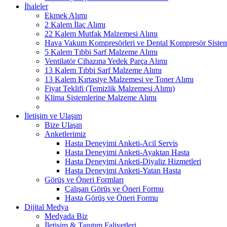
İhaleler
Ekmek Alımı
2 Kalem İlaç Alımı
22 Kalem Mutfak Malzemesi Alımı
Hava Vakum Kompresörleri ve Dental Kompresör Sistem
5 Kalem Tıbbi Sarf Malzeme Alımı
Ventilatör Cihazına Yedek Parça Alımı
13 Kalem Tıbbi Sarf Malzeme Alımı
13 Kalem Kırtasiye Malzemesi ve Toner Alımı
Fiyat Teklifi (Temizlik Malzemesi Alımı)
Klima Sistemlerine Malzeme Alımı
İletişim ve Ulaşım
Bize Ulaşın
Anketlerimiz
Hasta Deneyimi Anketi-Acil Servis
Hasta Deneyimi Anketi-Ayaktan Hasta
Hasta Deneyimi Anketi-Diyaliz Hizmetleri
Hasta Deneyimi Anketi-Yatan Hasta
Görüş ve Öneri Formları
Çalışan Görüş ve Öneri Formu
Hasta Görüş ve Öneri Formu
Dijital Medya
Medyada Biz
İletişim & Tanıtım Faliyetleri