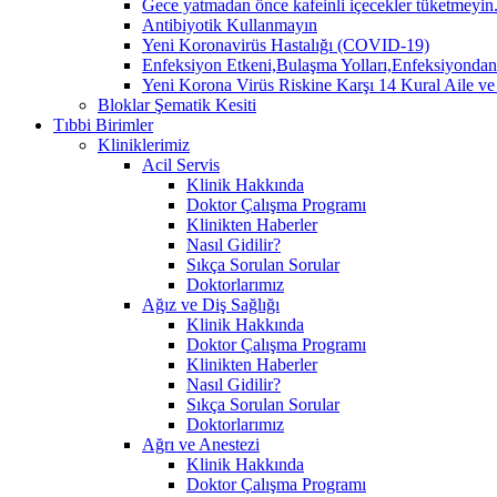
Gece yatmadan önce kafeinli içecekler tüketmeyin. 
Antibiyotik Kullanmayın
Yeni Koronavirüs Hastalığı (COVID-19)
Enfeksiyon Etkeni,Bulaşma Yolları,Enfeksiyo
Yeni Korona Virüs Riskine Karşı 14 Kural Aile ve
Bloklar Şematik Kesiti
Tıbbi Birimler
Kliniklerimiz
Acil Servis
Klinik Hakkında
Doktor Çalışma Programı
Klinikten Haberler
Nasıl Gidilir?
Sıkça Sorulan Sorular
Doktorlarımız
Ağız ve Diş Sağlığı
Klinik Hakkında
Doktor Çalışma Programı
Klinikten Haberler
Nasıl Gidilir?
Sıkça Sorulan Sorular
Doktorlarımız
Ağrı ve Anestezi
Klinik Hakkında
Doktor Çalışma Programı