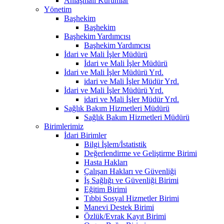
Anlaşmalı Kurumlar
Yönetim
Başhekim
Başhekim
Başhekim Yardımcısı
Başhekim Yardımcısı
İdari ve Mali İşler Müdürü
İdari ve Mali İşler Müdürü
İdari ve Mali İşler Müdürü Yrd.
idari ve Mali İşler Müdür Yrd.
İdari ve Mali İşler Müdürü Yrd.
idari ve Mali İşler Müdür Yrd.
Sağlık Bakım Hizmetleri Müdürü
Sağlık Bakım Hizmetleri Müdürü
Birimlerimiz
İdari Birimler
Bilgi İşlem/İstatistik
Değerlendirme ve Geliştirme Birimi
Hasta Hakları
Çalışan Hakları ve Güvenliği
İş Sağlığı ve Güvenliği Birimi
Eğitim Birimi
Tıbbi Sosyal Hizmetler Birimi
Manevi Destek Birimi
Özlük/Evrak Kayıt Birimi