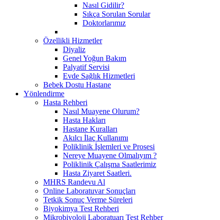
Nasıl Gidilir?
Sıkça Sorulan Sorular
Doktorlarımız
Özellikli Hizmetler
Diyaliz
Genel Yoğun Bakım
Palyatif Servisi
Evde Sağlık Hizmetleri
Bebek Dostu Hastane
Yönlendirme
Hasta Rehberi
Nasıl Muayene Olurum?
Hasta Hakları
Hastane Kuralları
Akılcı İlaç Kullanımı
Poliklinik İşlemleri ve Prosesi
Nereye Muayene Olmalıyım ?
Poliklinik Çalışma Saatlerimiz
Hasta Ziyaret Saatleri.
MHRS Randevu Al
Online Laboratuvar Sonuçları
Tetkik Sonuç Verme Süreleri
Biyokimya Test Rehberi
Mikrobiyoloji Laboratuarı Test Rehber