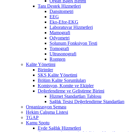
Organ Bağış Birimi
Tanı Destek Hizmetleri
Dansitometri
EEG
Eko-Efor-EKG
Laboratuvar Hizmetleri
Mamografi
Odyometri
Solunum Fonksiyon Testi
Tomografi
Ultrasonografi
Rontgen
Kalite Yönetimi
Birimler
SKS Kalite Yönetimi
Bölüm Kalite Sorumluları
Komisyon, Komite ve Ekipler
Değerlendirme ve Geliştirme Birimi
Hizmet Standartları Tablosu
Sağlık Tesisi Değerlendirme Standartları
Organizasyon Şeması
Hekim Çalışma Listesi
TGAP
Kamu Spotu
Evde Sağlık Hizmetleri