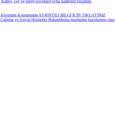
Kahve, çay ve enerji içecekleri uyku kalitenizi bozabilir.
ndan Korunma Konularında AYRINTILI BİLGİ İÇİN TIKLAYINIZ
 Çalışma ve Sosyal Hizmetler Bakanlığımız tarafından hazırlanmış olan