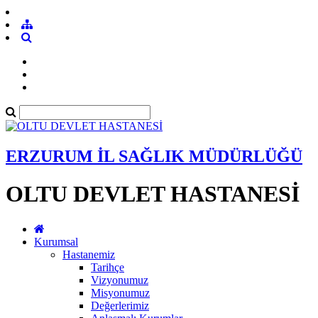
ERZURUM İL SAĞLIK MÜDÜRLÜĞÜ
OLTU DEVLET HASTANESİ
Kurumsal
Hastanemiz
Tarihçe
Vizyonumuz
Misyonumuz
Değerlerimiz