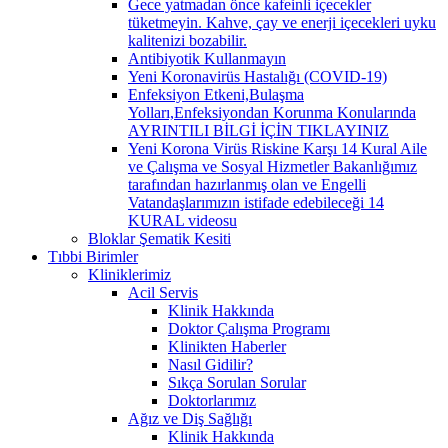
Gece yatmadan önce kafeinli içecekler
tüketmeyin. Kahve, çay ve enerji içecekleri uyku
kalitenizi bozabilir.
Antibiyotik Kullanmayın
Yeni Koronavirüs Hastalığı (COVID-19)
Enfeksiyon Etkeni,Bulaşma
Yolları,Enfeksiyondan Korunma Konularında
AYRINTILI BİLGİ İÇİN TIKLAYINIZ
Yeni Korona Virüs Riskine Karşı 14 Kural Aile
ve Çalışma ve Sosyal Hizmetler Bakanlığımız
tarafından hazırlanmış olan ve Engelli
Vatandaşlarımızın istifade edebileceği 14
KURAL videosu
Bloklar Şematik Kesiti
Tıbbi Birimler
Kliniklerimiz
Acil Servis
Klinik Hakkında
Doktor Çalışma Programı
Klinikten Haberler
Nasıl Gidilir?
Sıkça Sorulan Sorular
Doktorlarımız
Ağız ve Diş Sağlığı
Klinik Hakkında