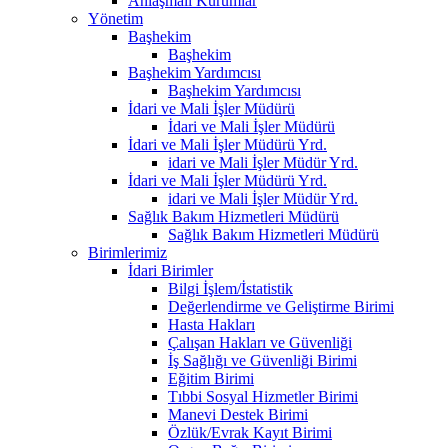
Anlaşmalı Kurumlar
Yönetim
Başhekim
Başhekim
Başhekim Yardımcısı
Başhekim Yardımcısı
İdari ve Mali İşler Müdürü
İdari ve Mali İşler Müdürü
İdari ve Mali İşler Müdürü Yrd.
idari ve Mali İşler Müdür Yrd.
İdari ve Mali İşler Müdürü Yrd.
idari ve Mali İşler Müdür Yrd.
Sağlık Bakım Hizmetleri Müdürü
Sağlık Bakım Hizmetleri Müdürü
Birimlerimiz
İdari Birimler
Bilgi İşlem/İstatistik
Değerlendirme ve Geliştirme Birimi
Hasta Hakları
Çalışan Hakları ve Güvenliği
İş Sağlığı ve Güvenliği Birimi
Eğitim Birimi
Tıbbi Sosyal Hizmetler Birimi
Manevi Destek Birimi
Özlük/Evrak Kayıt Birimi