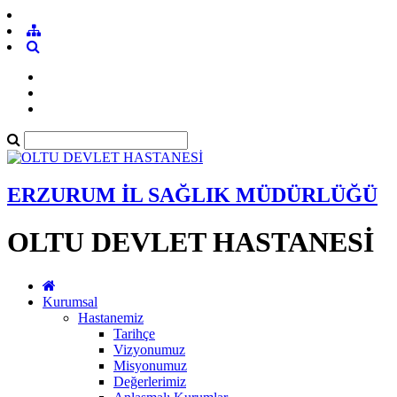
ERZURUM İL SAĞLIK MÜDÜRLÜĞÜ
OLTU DEVLET HASTANESİ
Kurumsal
Hastanemiz
Tarihçe
Vizyonumuz
Misyonumuz
Değerlerimiz