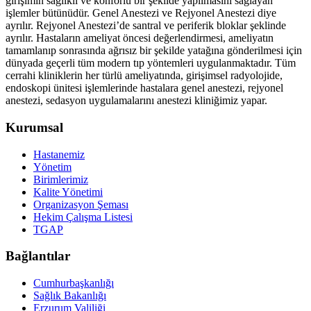
girişimin sağlıklı ve konforlu bir şekilde yapılmasını sağlayan
işlemler bütünüdür. Genel Anestezi ve Rejyonel Anestezi diye
ayrılır. Rejyonel Anestezi’de santral ve periferik bloklar şeklinde
ayrılır. Hastaların ameliyat öncesi değerlendirmesi, ameliyatın
tamamlanıp sonrasında ağrısız bir şekilde yatağına gönderilmesi için
dünyada geçerli tüm modern tıp yöntemleri uygulanmaktadır. Tüm
cerrahi kliniklerin her türlü ameliyatında, girişimsel radyolojide,
endoskopi ünitesi işlemlerinde hastalara genel anestezi, rejyonel
anestezi, sedasyon uygulamalarını anestezi kliniğimiz yapar.
Kurumsal
Hastanemiz
Yönetim
Birimlerimiz
Kalite Yönetimi
Organizasyon Şeması
Hekim Çalışma Listesi
TGAP
Bağlantılar
Cumhurbaşkanlığı
Sağlık Bakanlığı
Erzurum Valiliği