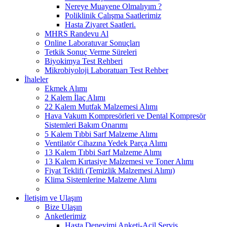
Nereye Muayene Olmalıyım ?
Poliklinik Çalışma Saatlerimiz
Hasta Ziyaret Saatleri.
MHRS Randevu Al
Online Laboratuvar Sonuçları
Tetkik Sonuç Verme Süreleri
Biyokimya Test Rehberi
Mikrobiyoloji Laboratuarı Test Rehber
İhaleler
Ekmek Alımı
2 Kalem İlaç Alımı
22 Kalem Mutfak Malzemesi Alımı
Hava Vakum Kompresörleri ve Dental Kompresör
Sistemleri Bakım Onarımı
5 Kalem Tıbbi Sarf Malzeme Alımı
Ventilatör Cihazına Yedek Parça Alımı
13 Kalem Tıbbi Sarf Malzeme Alımı
13 Kalem Kırtasiye Malzemesi ve Toner Alımı
Fiyat Teklifi (Temizlik Malzemesi Alımı)
Klima Sistemlerine Malzeme Alımı
İletişim ve Ulaşım
Bize Ulaşın
Anketlerimiz
Hasta Deneyimi Anketi-Acil Servis