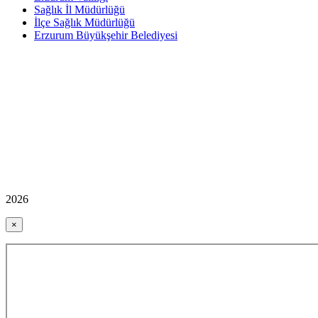
Sağlık İl Müdürlüğü
İlçe Sağlık Müdürlüğü
Erzurum Büyükşehir Belediyesi
2026
×