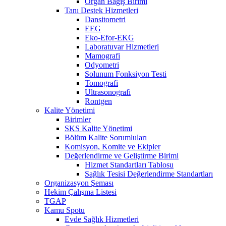
Organ Bağış Birimi
Tanı Destek Hizmetleri
Dansitometri
EEG
Eko-Efor-EKG
Laboratuvar Hizmetleri
Mamografi
Odyometri
Solunum Fonksiyon Testi
Tomografi
Ultrasonografi
Rontgen
Kalite Yönetimi
Birimler
SKS Kalite Yönetimi
Bölüm Kalite Sorumluları
Komisyon, Komite ve Ekipler
Değerlendirme ve Geliştirme Birimi
Hizmet Standartları Tablosu
Sağlık Tesisi Değerlendirme Standartları
Organizasyon Şeması
Hekim Çalışma Listesi
TGAP
Kamu Spotu
Evde Sağlık Hizmetleri