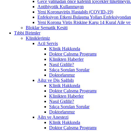
Gece yatmadan önce kafeinli içecekler tüketmeyin. 
Antibiyotik Kullanmayın
Yeni Koronavirüs Hastalığı (COVID-19)
Enfeksiyon Etkeni,Bulaşma Yolları,Enfeksiyo
Yeni Korona Virüs Riskine Karşı 14 Kural Aile ve
Bloklar Şematik Kesiti
Tıbbi Birimler
Kliniklerimiz
Acil Servis
Klinik Hakkında
Doktor Çalışma Programı
Klinikten Haberler
Nasıl Gidilir?
Sıkça Sorulan Sorular
Doktorlarımız
Ağız ve Diş Sağlığı
Klinik Hakkında
Doktor Çalışma Programı
Klinikten Haberler
Nasıl Gidilir?
Sıkça Sorulan Sorular
Doktorlarımız
Ağrı ve Anestezi
Klinik Hakkında
Doktor Çalışma Programı