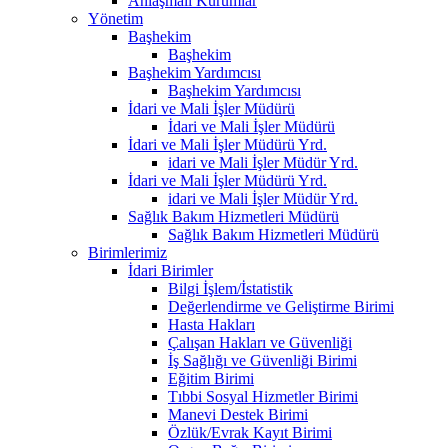
Anlaşmalı Kurumlar
Yönetim
Başhekim
Başhekim
Başhekim Yardımcısı
Başhekim Yardımcısı
İdari ve Mali İşler Müdürü
İdari ve Mali İşler Müdürü
İdari ve Mali İşler Müdürü Yrd.
idari ve Mali İşler Müdür Yrd.
İdari ve Mali İşler Müdürü Yrd.
idari ve Mali İşler Müdür Yrd.
Sağlık Bakım Hizmetleri Müdürü
Sağlık Bakım Hizmetleri Müdürü
Birimlerimiz
İdari Birimler
Bilgi İşlem/İstatistik
Değerlendirme ve Geliştirme Birimi
Hasta Hakları
Çalışan Hakları ve Güvenliği
İş Sağlığı ve Güvenliği Birimi
Eğitim Birimi
Tıbbi Sosyal Hizmetler Birimi
Manevi Destek Birimi
Özlük/Evrak Kayıt Birimi