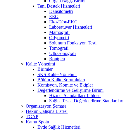
Organ Bağış Birimi
Tanı Destek Hizmetleri
Dansitometri
EEG
Eko-Efor-EKG
Laboratuvar Hizmetleri
Mamografi
Odyometri
Solunum Fonksiyon Testi
Tomografi
Ultrasonografi
Rontgen
Kalite Yönetimi
Birimler
SKS Kalite Yönetimi
Bölüm Kalite Sorumluları
Komisyon, Komite ve Ekipler
Değerlendirme ve Geliştirme Birimi
Hizmet Standartları Tablosu
Sağlık Tesisi Değerlendirme Standartları
Organizasyon Şeması
Hekim Çalışma Listesi
TGAP
Kamu Spotu
Evde Sağlık Hizmetleri