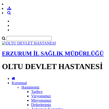
ERZURUM İL SAĞLIK MÜDÜRLÜĞÜ
OLTU DEVLET HASTANESİ
Kurumsal
Hastanemiz
Tarihçe
Vizyonumuz
Misyonumuz
Değerlerimiz