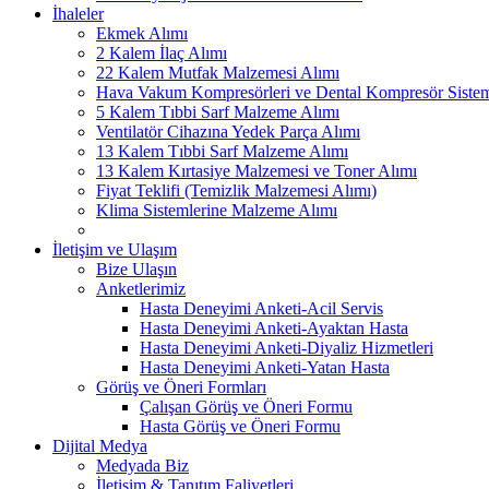
İhaleler
Ekmek Alımı
2 Kalem İlaç Alımı
22 Kalem Mutfak Malzemesi Alımı
Hava Vakum Kompresörleri ve Dental Kompresör Sistem
5 Kalem Tıbbi Sarf Malzeme Alımı
Ventilatör Cihazına Yedek Parça Alımı
13 Kalem Tıbbi Sarf Malzeme Alımı
13 Kalem Kırtasiye Malzemesi ve Toner Alımı
Fiyat Teklifi (Temizlik Malzemesi Alımı)
Klima Sistemlerine Malzeme Alımı
İletişim ve Ulaşım
Bize Ulaşın
Anketlerimiz
Hasta Deneyimi Anketi-Acil Servis
Hasta Deneyimi Anketi-Ayaktan Hasta
Hasta Deneyimi Anketi-Diyaliz Hizmetleri
Hasta Deneyimi Anketi-Yatan Hasta
Görüş ve Öneri Formları
Çalışan Görüş ve Öneri Formu
Hasta Görüş ve Öneri Formu
Dijital Medya
Medyada Biz
İletişim & Tanıtım Faliyetleri