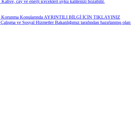
Kahve, çay ve enerji içecekleri uyku kalitenizi bozabilir.
ndan Korunma Konularında AYRINTILI BİLGİ İÇİN TIKLAYINIZ
 Çalışma ve Sosyal Hizmetler Bakanlığımız tarafından hazırlanmış olan