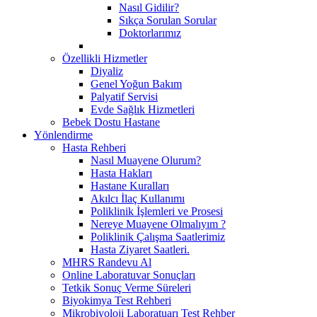
Nasıl Gidilir?
Sıkça Sorulan Sorular
Doktorlarımız
Özellikli Hizmetler
Diyaliz
Genel Yoğun Bakım
Palyatif Servisi
Evde Sağlık Hizmetleri
Bebek Dostu Hastane
Yönlendirme
Hasta Rehberi
Nasıl Muayene Olurum?
Hasta Hakları
Hastane Kuralları
Akılcı İlaç Kullanımı
Poliklinik İşlemleri ve Prosesi
Nereye Muayene Olmalıyım ?
Poliklinik Çalışma Saatlerimiz
Hasta Ziyaret Saatleri.
MHRS Randevu Al
Online Laboratuvar Sonuçları
Tetkik Sonuç Verme Süreleri
Biyokimya Test Rehberi
Mikrobiyoloji Laboratuarı Test Rehber