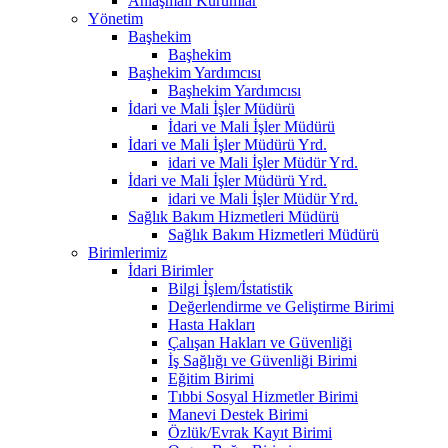
Anlaşmalı Kurumlar
Yönetim
Başhekim
Başhekim
Başhekim Yardımcısı
Başhekim Yardımcısı
İdari ve Mali İşler Müdürü
İdari ve Mali İşler Müdürü
İdari ve Mali İşler Müdürü Yrd.
idari ve Mali İşler Müdür Yrd.
İdari ve Mali İşler Müdürü Yrd.
idari ve Mali İşler Müdür Yrd.
Sağlık Bakım Hizmetleri Müdürü
Sağlık Bakım Hizmetleri Müdürü
Birimlerimiz
İdari Birimler
Bilgi İşlem/İstatistik
Değerlendirme ve Geliştirme Birimi
Hasta Hakları
Çalışan Hakları ve Güvenliği
İş Sağlığı ve Güvenliği Birimi
Eğitim Birimi
Tıbbi Sosyal Hizmetler Birimi
Manevi Destek Birimi
Özlük/Evrak Kayıt Birimi