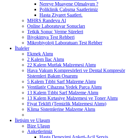
Nereye Muayene Olmalıyım ?
Poliklinik Çalışma Saatlerimiz
Hasta Ziyaret Saatleri.
MHRS Randevu Al
Online Laboratuvar Sonuçları
Tetkik Sonuç Verme Süreleri
Biyokimya Test Rehberi
Mikrobiyoloji Laboratuarı Test Rehber
İhaleler
Ekmek Alımı
2 Kalem İlaç Alımı
22 Kalem Mutfak Malzemesi Alımı
Hava Vakum Kompresörleri ve Dental Kompresör
Sistemleri Bakım Onarımı
5 Kalem Tıbbi Sarf Malzeme Alımı
Ventilatör Cihazına Yedek Parça Alımı
13 Kalem Tıbbi Sarf Malzeme Alımı
13 Kalem Kırtasiye Malzemesi ve Toner Alımı
Fiyat Teklifi (Temizlik Malzemesi Alımı)
Klima Sistemlerine Malzeme Alımı
İletişim ve Ulaşım
Bize Ulaşın
Anketlerimiz
Hasta Deneyimi Anketi-Acil Servis