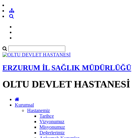
ERZURUM İL SAĞLIK MÜDÜRLÜĞÜ
OLTU DEVLET HASTANESİ
Kurumsal
Hastanemiz
Tarihçe
Vizyonumuz
Misyonumuz
Değerlerimiz