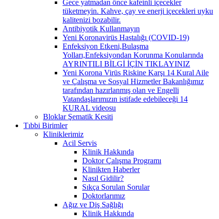
Gece yatmadan önce kafeinli içecekler
tüketmeyin. Kahve, çay ve enerji içecekleri uyku
kalitenizi bozabilir.
Antibiyotik Kullanmayın
Yeni Koronavirüs Hastalığı (COVID-19)
Enfeksiyon Etkeni,Bulaşma
Yolları,Enfeksiyondan Korunma Konularında
AYRINTILI BİLGİ İÇİN TIKLAYINIZ
Yeni Korona Virüs Riskine Karşı 14 Kural Aile
ve Çalışma ve Sosyal Hizmetler Bakanlığımız
tarafından hazırlanmış olan ve Engelli
Vatandaşlarımızın istifade edebileceği 14
KURAL videosu
Bloklar Şematik Kesiti
Tıbbi Birimler
Kliniklerimiz
Acil Servis
Klinik Hakkında
Doktor Çalışma Programı
Klinikten Haberler
Nasıl Gidilir?
Sıkça Sorulan Sorular
Doktorlarımız
Ağız ve Diş Sağlığı
Klinik Hakkında