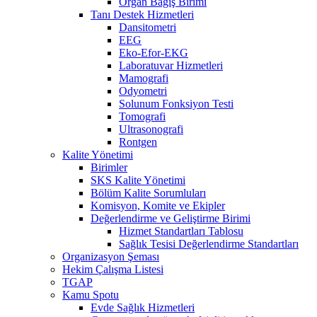
Organ Bağış Birimi
Tanı Destek Hizmetleri
Dansitometri
EEG
Eko-Efor-EKG
Laboratuvar Hizmetleri
Mamografi
Odyometri
Solunum Fonksiyon Testi
Tomografi
Ultrasonografi
Rontgen
Kalite Yönetimi
Birimler
SKS Kalite Yönetimi
Bölüm Kalite Sorumluları
Komisyon, Komite ve Ekipler
Değerlendirme ve Geliştirme Birimi
Hizmet Standartları Tablosu
Sağlık Tesisi Değerlendirme Standartları
Organizasyon Şeması
Hekim Çalışma Listesi
TGAP
Kamu Spotu
Evde Sağlık Hizmetleri