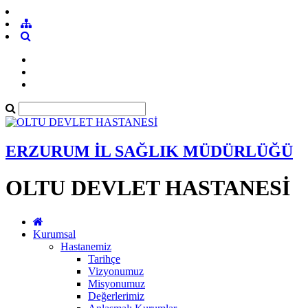
ERZURUM İL SAĞLIK MÜDÜRLÜĞÜ
OLTU DEVLET HASTANESİ
Kurumsal
Hastanemiz
Tarihçe
Vizyonumuz
Misyonumuz
Değerlerimiz