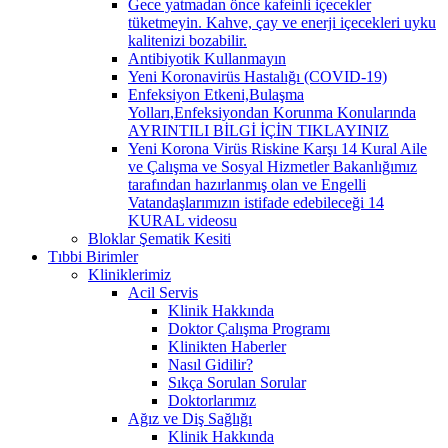
Gece yatmadan önce kafeinli içecekler
tüketmeyin. Kahve, çay ve enerji içecekleri uyku
kalitenizi bozabilir.
Antibiyotik Kullanmayın
Yeni Koronavirüs Hastalığı (COVID-19)
Enfeksiyon Etkeni,Bulaşma
Yolları,Enfeksiyondan Korunma Konularında
AYRINTILI BİLGİ İÇİN TIKLAYINIZ
Yeni Korona Virüs Riskine Karşı 14 Kural Aile
ve Çalışma ve Sosyal Hizmetler Bakanlığımız
tarafından hazırlanmış olan ve Engelli
Vatandaşlarımızın istifade edebileceği 14
KURAL videosu
Bloklar Şematik Kesiti
Tıbbi Birimler
Kliniklerimiz
Acil Servis
Klinik Hakkında
Doktor Çalışma Programı
Klinikten Haberler
Nasıl Gidilir?
Sıkça Sorulan Sorular
Doktorlarımız
Ağız ve Diş Sağlığı
Klinik Hakkında