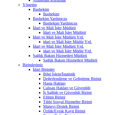
Anlaşmalı Kurumlar
Yönetim
Başhekim
Başhekim
Başhekim Yardımcısı
Başhekim Yardımcısı
İdari ve Mali İşler Müdürü
İdari ve Mali İşler Müdürü
İdari ve Mali İşler Müdürü Yrd.
idari ve Mali İşler Müdür Yrd.
İdari ve Mali İşler Müdürü Yrd.
idari ve Mali İşler Müdür Yrd.
Sağlık Bakım Hizmetleri Müdürü
Sağlık Bakım Hizmetleri Müdürü
Birimlerimiz
İdari Birimler
Bilgi İşlem/İstatistik
Değerlendirme ve Geliştirme Birimi
Hasta Hakları
Çalışan Hakları ve Güvenliği
İş Sağlığı ve Güvenliği Birimi
Eğitim Birimi
Tıbbi Sosyal Hizmetler Birimi
Manevi Destek Birimi
Özlük/Evrak Kayıt Birimi