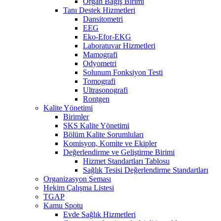
Organ Bağış Birimi
Tanı Destek Hizmetleri
Dansitometri
EEG
Eko-Efor-EKG
Laboratuvar Hizmetleri
Mamografi
Odyometri
Solunum Fonksiyon Testi
Tomografi
Ultrasonografi
Rontgen
Kalite Yönetimi
Birimler
SKS Kalite Yönetimi
Bölüm Kalite Sorumluları
Komisyon, Komite ve Ekipler
Değerlendirme ve Geliştirme Birimi
Hizmet Standartları Tablosu
Sağlık Tesisi Değerlendirme Standartları
Organizasyon Şeması
Hekim Çalışma Listesi
TGAP
Kamu Spotu
Evde Sağlık Hizmetleri