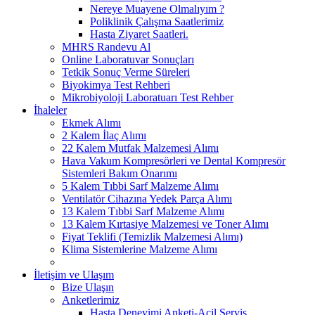
Nereye Muayene Olmalıyım ?
Poliklinik Çalışma Saatlerimiz
Hasta Ziyaret Saatleri.
MHRS Randevu Al
Online Laboratuvar Sonuçları
Tetkik Sonuç Verme Süreleri
Biyokimya Test Rehberi
Mikrobiyoloji Laboratuarı Test Rehber
İhaleler
Ekmek Alımı
2 Kalem İlaç Alımı
22 Kalem Mutfak Malzemesi Alımı
Hava Vakum Kompresörleri ve Dental Kompresör
Sistemleri Bakım Onarımı
5 Kalem Tıbbi Sarf Malzeme Alımı
Ventilatör Cihazına Yedek Parça Alımı
13 Kalem Tıbbi Sarf Malzeme Alımı
13 Kalem Kırtasiye Malzemesi ve Toner Alımı
Fiyat Teklifi (Temizlik Malzemesi Alımı)
Klima Sistemlerine Malzeme Alımı
İletişim ve Ulaşım
Bize Ulaşın
Anketlerimiz
Hasta Deneyimi Anketi-Acil Servis