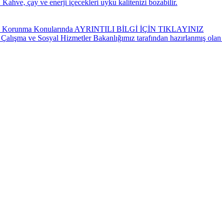
Kahve, çay ve enerji içecekleri uyku kalitenizi bozabilir.
ndan Korunma Konularında AYRINTILI BİLGİ İÇİN TIKLAYINIZ
 Çalışma ve Sosyal Hizmetler Bakanlığımız tarafından hazırlanmış olan