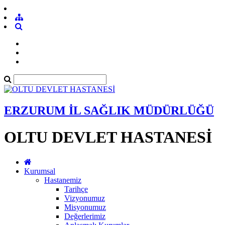
ERZURUM İL SAĞLIK MÜDÜRLÜĞÜ
OLTU DEVLET HASTANESİ
Kurumsal
Hastanemiz
Tarihçe
Vizyonumuz
Misyonumuz
Değerlerimiz