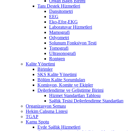
Organ Bağış Birimi
Tanı Destek Hizmetleri
Dansitometri
EEG
Eko-Efor-EKG
Laboratuvar Hizmetleri
Mamografi
Odyometri
Solunum Fonksiyon Testi
Tomografi
Ultrasonografi
Rontgen
Kalite Yönetimi
Birimler
SKS Kalite Yönetimi
Bölüm Kalite Sorumluları
Komisyon, Komite ve Ekipler
Değerlendirme ve Geliştirme Birimi
Hizmet Standartları Tablosu
Sağlık Tesisi Değerlendirme Standartları
Organizasyon Şeması
Hekim Çalışma Listesi
TGAP
Kamu Spotu
Evde Sağlık Hizmetleri