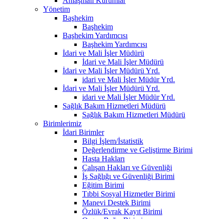
Anlaşmalı Kurumlar
Yönetim
Başhekim
Başhekim
Başhekim Yardımcısı
Başhekim Yardımcısı
İdari ve Mali İşler Müdürü
İdari ve Mali İşler Müdürü
İdari ve Mali İşler Müdürü Yrd.
idari ve Mali İşler Müdür Yrd.
İdari ve Mali İşler Müdürü Yrd.
idari ve Mali İşler Müdür Yrd.
Sağlık Bakım Hizmetleri Müdürü
Sağlık Bakım Hizmetleri Müdürü
Birimlerimiz
İdari Birimler
Bilgi İşlem/İstatistik
Değerlendirme ve Geliştirme Birimi
Hasta Hakları
Çalışan Hakları ve Güvenliği
İş Sağlığı ve Güvenliği Birimi
Eğitim Birimi
Tıbbi Sosyal Hizmetler Birimi
Manevi Destek Birimi
Özlük/Evrak Kayıt Birimi