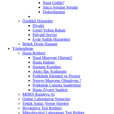
Nasıl Gidilir?
Sıkça Sorulan Sorular
Doktorlarımız
Özellikli Hizmetler
Diyaliz
Genel Yoğun Bakım
Palyatif Servisi
Evde Sağlık Hizmetleri
Bebek Dostu Hastane
Yönlendirme
Hasta Rehberi
Nasıl Muayene Olurum?
Hasta Hakları
Hastane Kuralları
Akılcı İlaç Kullanımı
Poliklinik İşlemleri ve Prosesi
Nereye Muayene Olmalıyım ?
Poliklinik Çalışma Saatlerimiz
Hasta Ziyaret Saatleri.
MHRS Randevu Al
Online Laboratuvar Sonuçları
Tetkik Sonuç Verme Süreleri
Biyokimya Test Rehberi
Mikrobiyoloji Laboratuarı Test Rehber