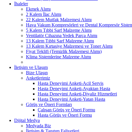
İhaleler
Ekmek Alımı
2 Kalem İlaç Alımı
22 Kalem Mutfak Malzemesi Alımı
Hava Vakum Kompresörleri ve Dental Kompresör Sistem
5 Kalem Tıbbi Sarf Malzeme Alımı
Ventilatör Cihazına Yedek Parça Alımı
13 Kalem Tıbbi Sarf Malzeme Alımı
13 Kalem Kırtasiye Malzemesi ve Toner Alımı
Fiyat Teklifi (Temizlik Malzemesi Alımı)
Klima Sistemlerine Malzeme Alımı
İletişim ve Ulaşım
Bize Ulaşın
Anketlerimiz
Hasta Deneyimi Anketi-Acil Servis
Hasta Deneyimi Anketi-Ayaktan Hasta
Hasta Deneyimi Anketi-Diyaliz Hizmetleri
Hasta Deneyimi Anketi-Yatan Hasta
Görüş ve Öneri Formları
Çalışan Görüş ve Öneri Formu
Hasta Görüş ve Öneri Formu
Dijital Medya
Medyada Biz
İletişim & Tanıtım Faliyetleri