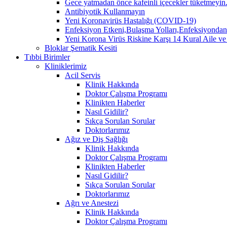
Gece yatmadan önce kafeinli içecekler tüketmeyin. 
Antibiyotik Kullanmayın
Yeni Koronavirüs Hastalığı (COVID-19)
Enfeksiyon Etkeni,Bulaşma Yolları,Enfeksiyo
Yeni Korona Virüs Riskine Karşı 14 Kural Aile ve
Bloklar Şematik Kesiti
Tıbbi Birimler
Kliniklerimiz
Acil Servis
Klinik Hakkında
Doktor Çalışma Programı
Klinikten Haberler
Nasıl Gidilir?
Sıkça Sorulan Sorular
Doktorlarımız
Ağız ve Diş Sağlığı
Klinik Hakkında
Doktor Çalışma Programı
Klinikten Haberler
Nasıl Gidilir?
Sıkça Sorulan Sorular
Doktorlarımız
Ağrı ve Anestezi
Klinik Hakkında
Doktor Çalışma Programı