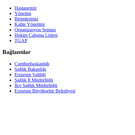
Hastanemiz
Yönetim
Birimlerimiz
Kalite Yönetimi
Organizasyon Şeması
Hekim Çalışma Listesi
TGAP
Bağlantılar
Cumhurbaşkanlığı
Sağlık Bakanlığı
Erzurum Valiliği
Sağlık İl Müdürlüğü
İlçe Sağlık Müdürlüğü
Erzurum Büyükşehir Belediyesi