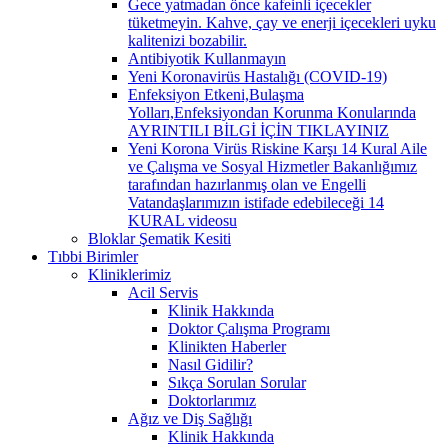
Gece yatmadan önce kafeinli içecekler
tüketmeyin. Kahve, çay ve enerji içecekleri uyku
kalitenizi bozabilir.
Antibiyotik Kullanmayın
Yeni Koronavirüs Hastalığı (COVID-19)
Enfeksiyon Etkeni,Bulaşma
Yolları,Enfeksiyondan Korunma Konularında
AYRINTILI BİLGİ İÇİN TIKLAYINIZ
Yeni Korona Virüs Riskine Karşı 14 Kural Aile
ve Çalışma ve Sosyal Hizmetler Bakanlığımız
tarafından hazırlanmış olan ve Engelli
Vatandaşlarımızın istifade edebileceği 14
KURAL videosu
Bloklar Şematik Kesiti
Tıbbi Birimler
Kliniklerimiz
Acil Servis
Klinik Hakkında
Doktor Çalışma Programı
Klinikten Haberler
Nasıl Gidilir?
Sıkça Sorulan Sorular
Doktorlarımız
Ağız ve Diş Sağlığı
Klinik Hakkında