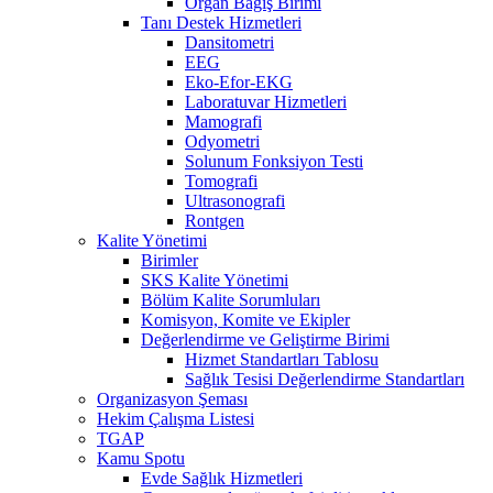
Organ Bağış Birimi
Tanı Destek Hizmetleri
Dansitometri
EEG
Eko-Efor-EKG
Laboratuvar Hizmetleri
Mamografi
Odyometri
Solunum Fonksiyon Testi
Tomografi
Ultrasonografi
Rontgen
Kalite Yönetimi
Birimler
SKS Kalite Yönetimi
Bölüm Kalite Sorumluları
Komisyon, Komite ve Ekipler
Değerlendirme ve Geliştirme Birimi
Hizmet Standartları Tablosu
Sağlık Tesisi Değerlendirme Standartları
Organizasyon Şeması
Hekim Çalışma Listesi
TGAP
Kamu Spotu
Evde Sağlık Hizmetleri