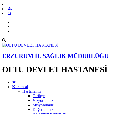
ERZURUM İL SAĞLIK MÜDÜRLÜĞÜ
OLTU DEVLET HASTANESİ
Kurumsal
Hastanemiz
Tarihçe
Vizyonumuz
Misyonumuz
Değerlerimiz