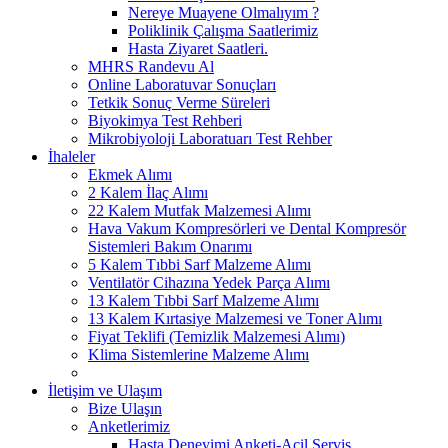
Nereye Muayene Olmalıyım ?
Poliklinik Çalışma Saatlerimiz
Hasta Ziyaret Saatleri.
MHRS Randevu Al
Online Laboratuvar Sonuçları
Tetkik Sonuç Verme Süreleri
Biyokimya Test Rehberi
Mikrobiyoloji Laboratuarı Test Rehber
İhaleler
Ekmek Alımı
2 Kalem İlaç Alımı
22 Kalem Mutfak Malzemesi Alımı
Hava Vakum Kompresörleri ve Dental Kompresör
Sistemleri Bakım Onarımı
5 Kalem Tıbbi Sarf Malzeme Alımı
Ventilatör Cihazına Yedek Parça Alımı
13 Kalem Tıbbi Sarf Malzeme Alımı
13 Kalem Kırtasiye Malzemesi ve Toner Alımı
Fiyat Teklifi (Temizlik Malzemesi Alımı)
Klima Sistemlerine Malzeme Alımı
İletişim ve Ulaşım
Bize Ulaşın
Anketlerimiz
Hasta Deneyimi Anketi-Acil Servis