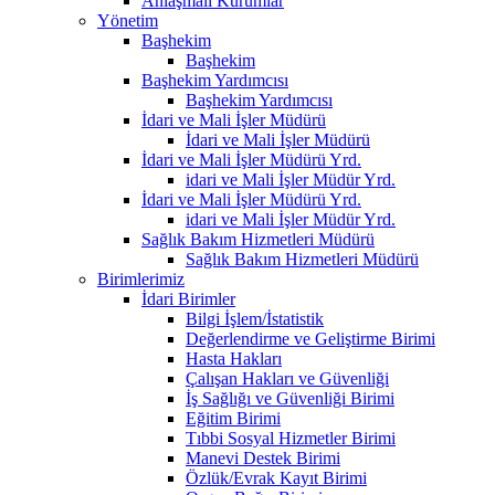
Anlaşmalı Kurumlar
Yönetim
Başhekim
Başhekim
Başhekim Yardımcısı
Başhekim Yardımcısı
İdari ve Mali İşler Müdürü
İdari ve Mali İşler Müdürü
İdari ve Mali İşler Müdürü Yrd.
idari ve Mali İşler Müdür Yrd.
İdari ve Mali İşler Müdürü Yrd.
idari ve Mali İşler Müdür Yrd.
Sağlık Bakım Hizmetleri Müdürü
Sağlık Bakım Hizmetleri Müdürü
Birimlerimiz
İdari Birimler
Bilgi İşlem/İstatistik
Değerlendirme ve Geliştirme Birimi
Hasta Hakları
Çalışan Hakları ve Güvenliği
İş Sağlığı ve Güvenliği Birimi
Eğitim Birimi
Tıbbi Sosyal Hizmetler Birimi
Manevi Destek Birimi
Özlük/Evrak Kayıt Birimi