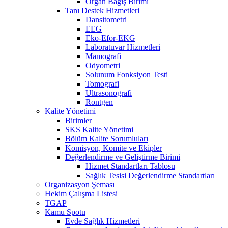
Organ Bağış Birimi
Tanı Destek Hizmetleri
Dansitometri
EEG
Eko-Efor-EKG
Laboratuvar Hizmetleri
Mamografi
Odyometri
Solunum Fonksiyon Testi
Tomografi
Ultrasonografi
Rontgen
Kalite Yönetimi
Birimler
SKS Kalite Yönetimi
Bölüm Kalite Sorumluları
Komisyon, Komite ve Ekipler
Değerlendirme ve Geliştirme Birimi
Hizmet Standartları Tablosu
Sağlık Tesisi Değerlendirme Standartları
Organizasyon Şeması
Hekim Çalışma Listesi
TGAP
Kamu Spotu
Evde Sağlık Hizmetleri