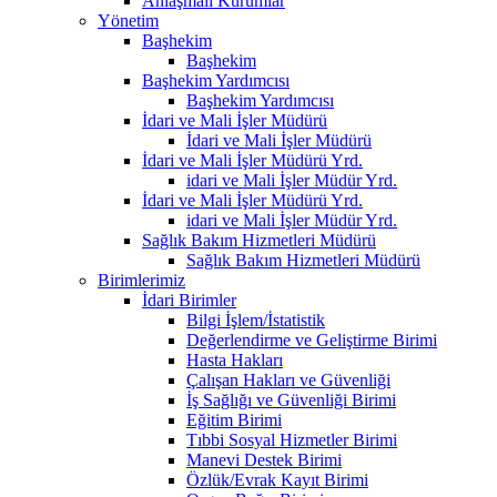
Anlaşmalı Kurumlar
Yönetim
Başhekim
Başhekim
Başhekim Yardımcısı
Başhekim Yardımcısı
İdari ve Mali İşler Müdürü
İdari ve Mali İşler Müdürü
İdari ve Mali İşler Müdürü Yrd.
idari ve Mali İşler Müdür Yrd.
İdari ve Mali İşler Müdürü Yrd.
idari ve Mali İşler Müdür Yrd.
Sağlık Bakım Hizmetleri Müdürü
Sağlık Bakım Hizmetleri Müdürü
Birimlerimiz
İdari Birimler
Bilgi İşlem/İstatistik
Değerlendirme ve Geliştirme Birimi
Hasta Hakları
Çalışan Hakları ve Güvenliği
İş Sağlığı ve Güvenliği Birimi
Eğitim Birimi
Tıbbi Sosyal Hizmetler Birimi
Manevi Destek Birimi
Özlük/Evrak Kayıt Birimi