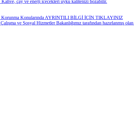
Kahve, çay ve enerji içecekleri uyku kalitenizi bozabilir.
ndan Korunma Konularında AYRINTILI BİLGİ İÇİN TIKLAYINIZ
 Çalışma ve Sosyal Hizmetler Bakanlığımız tarafından hazırlanmış olan