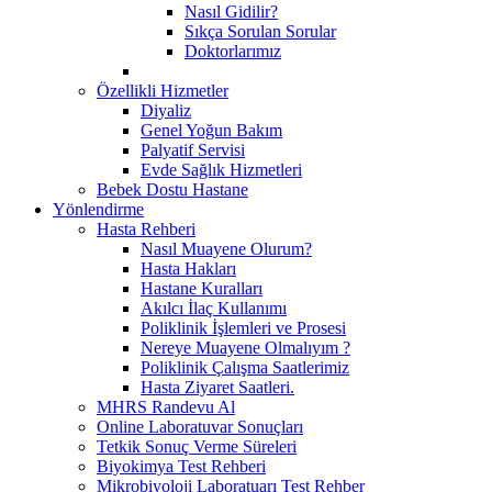
Nasıl Gidilir?
Sıkça Sorulan Sorular
Doktorlarımız
Özellikli Hizmetler
Diyaliz
Genel Yoğun Bakım
Palyatif Servisi
Evde Sağlık Hizmetleri
Bebek Dostu Hastane
Yönlendirme
Hasta Rehberi
Nasıl Muayene Olurum?
Hasta Hakları
Hastane Kuralları
Akılcı İlaç Kullanımı
Poliklinik İşlemleri ve Prosesi
Nereye Muayene Olmalıyım ?
Poliklinik Çalışma Saatlerimiz
Hasta Ziyaret Saatleri.
MHRS Randevu Al
Online Laboratuvar Sonuçları
Tetkik Sonuç Verme Süreleri
Biyokimya Test Rehberi
Mikrobiyoloji Laboratuarı Test Rehber