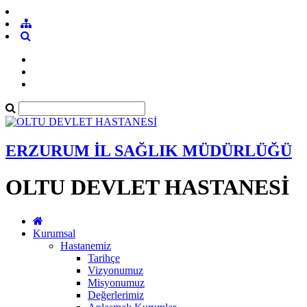
ERZURUM İL SAĞLIK MÜDÜRLÜĞÜ
OLTU DEVLET HASTANESİ
Kurumsal
Hastanemiz
Tarihçe
Vizyonumuz
Misyonumuz
Değerlerimiz