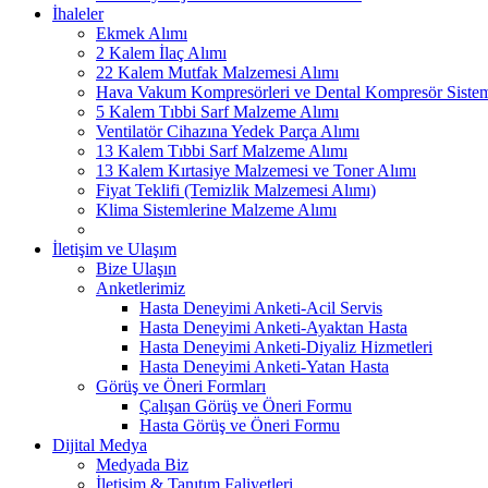
İhaleler
Ekmek Alımı
2 Kalem İlaç Alımı
22 Kalem Mutfak Malzemesi Alımı
Hava Vakum Kompresörleri ve Dental Kompresör Sistem
5 Kalem Tıbbi Sarf Malzeme Alımı
Ventilatör Cihazına Yedek Parça Alımı
13 Kalem Tıbbi Sarf Malzeme Alımı
13 Kalem Kırtasiye Malzemesi ve Toner Alımı
Fiyat Teklifi (Temizlik Malzemesi Alımı)
Klima Sistemlerine Malzeme Alımı
İletişim ve Ulaşım
Bize Ulaşın
Anketlerimiz
Hasta Deneyimi Anketi-Acil Servis
Hasta Deneyimi Anketi-Ayaktan Hasta
Hasta Deneyimi Anketi-Diyaliz Hizmetleri
Hasta Deneyimi Anketi-Yatan Hasta
Görüş ve Öneri Formları
Çalışan Görüş ve Öneri Formu
Hasta Görüş ve Öneri Formu
Dijital Medya
Medyada Biz
İletişim & Tanıtım Faliyetleri