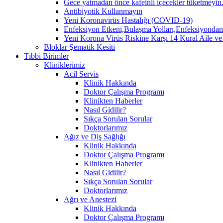
Gece yatmadan önce kafeinli içecekler tüketmeyin. 
Antibiyotik Kullanmayın
Yeni Koronavirüs Hastalığı (COVID-19)
Enfeksiyon Etkeni,Bulaşma Yolları,Enfeksiyo
Yeni Korona Virüs Riskine Karşı 14 Kural Aile ve
Bloklar Şematik Kesiti
Tıbbi Birimler
Kliniklerimiz
Acil Servis
Klinik Hakkında
Doktor Çalışma Programı
Klinikten Haberler
Nasıl Gidilir?
Sıkça Sorulan Sorular
Doktorlarımız
Ağız ve Diş Sağlığı
Klinik Hakkında
Doktor Çalışma Programı
Klinikten Haberler
Nasıl Gidilir?
Sıkça Sorulan Sorular
Doktorlarımız
Ağrı ve Anestezi
Klinik Hakkında
Doktor Çalışma Programı