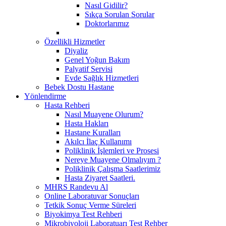
Nasıl Gidilir?
Sıkça Sorulan Sorular
Doktorlarımız
Özellikli Hizmetler
Diyaliz
Genel Yoğun Bakım
Palyatif Servisi
Evde Sağlık Hizmetleri
Bebek Dostu Hastane
Yönlendirme
Hasta Rehberi
Nasıl Muayene Olurum?
Hasta Hakları
Hastane Kuralları
Akılcı İlaç Kullanımı
Poliklinik İşlemleri ve Prosesi
Nereye Muayene Olmalıyım ?
Poliklinik Çalışma Saatlerimiz
Hasta Ziyaret Saatleri.
MHRS Randevu Al
Online Laboratuvar Sonuçları
Tetkik Sonuç Verme Süreleri
Biyokimya Test Rehberi
Mikrobiyoloji Laboratuarı Test Rehber