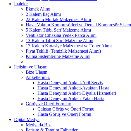
İhaleler
Ekmek Alımı
2 Kalem İlaç Alımı
22 Kalem Mutfak Malzemesi Alımı
Hava Vakum Kompresörleri ve Dental Kompresör Sistem
5 Kalem Tıbbi Sarf Malzeme Alımı
Ventilatör Cihazına Yedek Parça Alımı
13 Kalem Tıbbi Sarf Malzeme Alımı
13 Kalem Kırtasiye Malzemesi ve Toner Alımı
Fiyat Teklifi (Temizlik Malzemesi Alımı)
Klima Sistemlerine Malzeme Alımı
İletişim ve Ulaşım
Bize Ulaşın
Anketlerimiz
Hasta Deneyimi Anketi-Acil Servis
Hasta Deneyimi Anketi-Ayaktan Hasta
Hasta Deneyimi Anketi-Diyaliz Hizmetleri
Hasta Deneyimi Anketi-Yatan Hasta
Görüş ve Öneri Formları
Çalışan Görüş ve Öneri Formu
Hasta Görüş ve Öneri Formu
Dijital Medya
Medyada Biz
İletişim & Tanıtım Faliyetleri