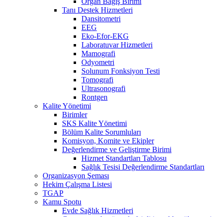
Organ Bağış Birimi
Tanı Destek Hizmetleri
Dansitometri
EEG
Eko-Efor-EKG
Laboratuvar Hizmetleri
Mamografi
Odyometri
Solunum Fonksiyon Testi
Tomografi
Ultrasonografi
Rontgen
Kalite Yönetimi
Birimler
SKS Kalite Yönetimi
Bölüm Kalite Sorumluları
Komisyon, Komite ve Ekipler
Değerlendirme ve Geliştirme Birimi
Hizmet Standartları Tablosu
Sağlık Tesisi Değerlendirme Standartları
Organizasyon Şeması
Hekim Çalışma Listesi
TGAP
Kamu Spotu
Evde Sağlık Hizmetleri