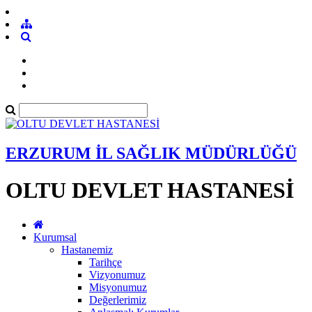
ERZURUM İL SAĞLIK MÜDÜRLÜĞÜ
OLTU DEVLET HASTANESİ
Kurumsal
Hastanemiz
Tarihçe
Vizyonumuz
Misyonumuz
Değerlerimiz