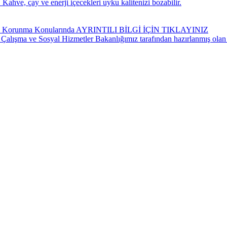
Kahve, çay ve enerji içecekleri uyku kalitenizi bozabilir.
ndan Korunma Konularında AYRINTILI BİLGİ İÇİN TIKLAYINIZ
 Çalışma ve Sosyal Hizmetler Bakanlığımız tarafından hazırlanmış olan