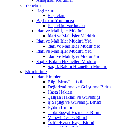
Anlaşmalı Kurumlar
Yönetim
Başhekim
Başhekim
Başhekim Yardımcısı
Başhekim Yardımcısı
İdari ve Mali İşler Müdürü
İdari ve Mali İşler Müdürü
İdari ve Mali İşler Müdürü Yrd.
idari ve Mali İşler Müdür Yrd.
İdari ve Mali İşler Müdürü Yrd.
idari ve Mali İşler Müdür Yrd.
Sağlık Bakım Hizmetleri Müdürü
Sağlık Bakım Hizmetleri Müdürü
Birimlerimiz
İdari Birimler
Bilgi İşlem/İstatistik
Değerlendirme ve Geliştirme Birimi
Hasta Hakları
Çalışan Hakları ve Güvenliği
İş Sağlığı ve Güvenliği Birimi
Eğitim Birimi
Tıbbi Sosyal Hizmetler Birimi
Manevi Destek Birimi
Özlük/Evrak Kayıt Birimi