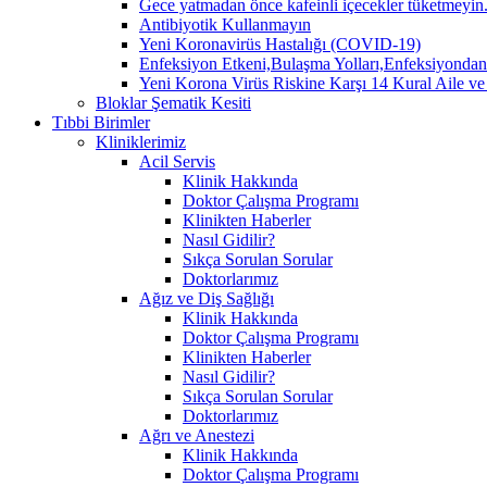
Gece yatmadan önce kafeinli içecekler tüketmeyin. 
Antibiyotik Kullanmayın
Yeni Koronavirüs Hastalığı (COVID-19)
Enfeksiyon Etkeni,Bulaşma Yolları,Enfeksiyo
Yeni Korona Virüs Riskine Karşı 14 Kural Aile ve
Bloklar Şematik Kesiti
Tıbbi Birimler
Kliniklerimiz
Acil Servis
Klinik Hakkında
Doktor Çalışma Programı
Klinikten Haberler
Nasıl Gidilir?
Sıkça Sorulan Sorular
Doktorlarımız
Ağız ve Diş Sağlığı
Klinik Hakkında
Doktor Çalışma Programı
Klinikten Haberler
Nasıl Gidilir?
Sıkça Sorulan Sorular
Doktorlarımız
Ağrı ve Anestezi
Klinik Hakkında
Doktor Çalışma Programı