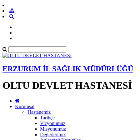
ERZURUM İL SAĞLIK MÜDÜRLÜĞÜ
OLTU DEVLET HASTANESİ
Kurumsal
Hastanemiz
Tarihçe
Vizyonumuz
Misyonumuz
Değerlerimiz