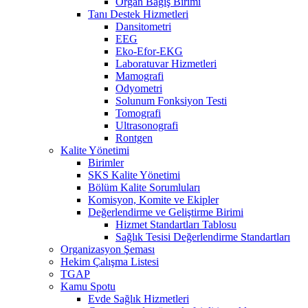
Organ Bağış Birimi
Tanı Destek Hizmetleri
Dansitometri
EEG
Eko-Efor-EKG
Laboratuvar Hizmetleri
Mamografi
Odyometri
Solunum Fonksiyon Testi
Tomografi
Ultrasonografi
Rontgen
Kalite Yönetimi
Birimler
SKS Kalite Yönetimi
Bölüm Kalite Sorumluları
Komisyon, Komite ve Ekipler
Değerlendirme ve Geliştirme Birimi
Hizmet Standartları Tablosu
Sağlık Tesisi Değerlendirme Standartları
Organizasyon Şeması
Hekim Çalışma Listesi
TGAP
Kamu Spotu
Evde Sağlık Hizmetleri