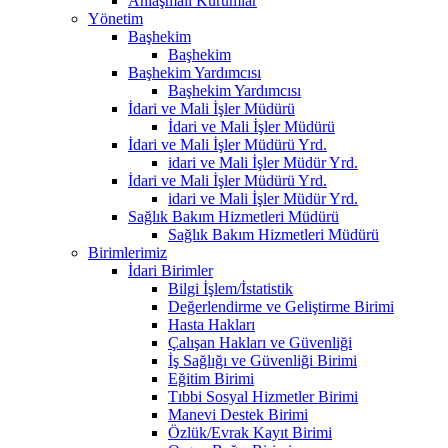
Anlaşmalı Kurumlar
Yönetim
Başhekim
Başhekim
Başhekim Yardımcısı
Başhekim Yardımcısı
İdari ve Mali İşler Müdürü
İdari ve Mali İşler Müdürü
İdari ve Mali İşler Müdürü Yrd.
idari ve Mali İşler Müdür Yrd.
İdari ve Mali İşler Müdürü Yrd.
idari ve Mali İşler Müdür Yrd.
Sağlık Bakım Hizmetleri Müdürü
Sağlık Bakım Hizmetleri Müdürü
Birimlerimiz
İdari Birimler
Bilgi İşlem/İstatistik
Değerlendirme ve Geliştirme Birimi
Hasta Hakları
Çalışan Hakları ve Güvenliği
İş Sağlığı ve Güvenliği Birimi
Eğitim Birimi
Tıbbi Sosyal Hizmetler Birimi
Manevi Destek Birimi
Özlük/Evrak Kayıt Birimi