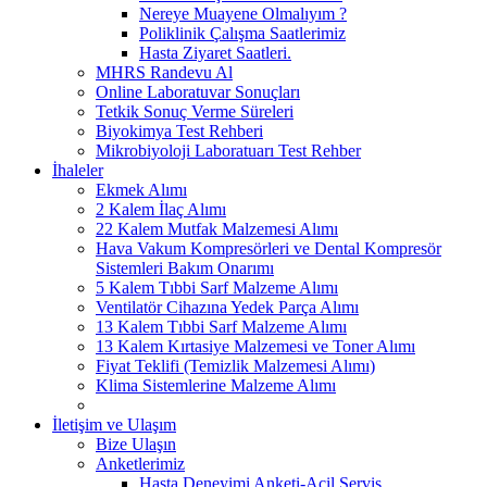
Nereye Muayene Olmalıyım ?
Poliklinik Çalışma Saatlerimiz
Hasta Ziyaret Saatleri.
MHRS Randevu Al
Online Laboratuvar Sonuçları
Tetkik Sonuç Verme Süreleri
Biyokimya Test Rehberi
Mikrobiyoloji Laboratuarı Test Rehber
İhaleler
Ekmek Alımı
2 Kalem İlaç Alımı
22 Kalem Mutfak Malzemesi Alımı
Hava Vakum Kompresörleri ve Dental Kompresör
Sistemleri Bakım Onarımı
5 Kalem Tıbbi Sarf Malzeme Alımı
Ventilatör Cihazına Yedek Parça Alımı
13 Kalem Tıbbi Sarf Malzeme Alımı
13 Kalem Kırtasiye Malzemesi ve Toner Alımı
Fiyat Teklifi (Temizlik Malzemesi Alımı)
Klima Sistemlerine Malzeme Alımı
İletişim ve Ulaşım
Bize Ulaşın
Anketlerimiz
Hasta Deneyimi Anketi-Acil Servis