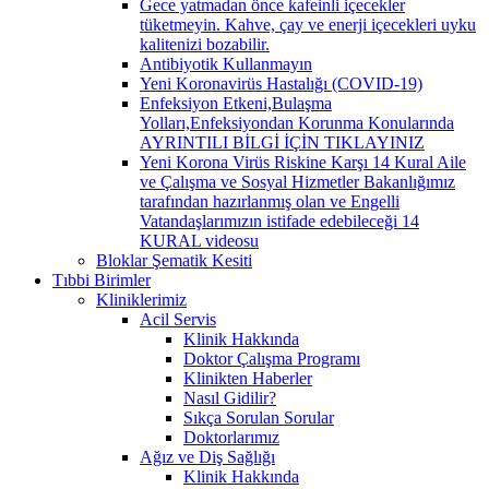
Gece yatmadan önce kafeinli içecekler
tüketmeyin. Kahve, çay ve enerji içecekleri uyku
kalitenizi bozabilir.
Antibiyotik Kullanmayın
Yeni Koronavirüs Hastalığı (COVID-19)
Enfeksiyon Etkeni,Bulaşma
Yolları,Enfeksiyondan Korunma Konularında
AYRINTILI BİLGİ İÇİN TIKLAYINIZ
Yeni Korona Virüs Riskine Karşı 14 Kural Aile
ve Çalışma ve Sosyal Hizmetler Bakanlığımız
tarafından hazırlanmış olan ve Engelli
Vatandaşlarımızın istifade edebileceği 14
KURAL videosu
Bloklar Şematik Kesiti
Tıbbi Birimler
Kliniklerimiz
Acil Servis
Klinik Hakkında
Doktor Çalışma Programı
Klinikten Haberler
Nasıl Gidilir?
Sıkça Sorulan Sorular
Doktorlarımız
Ağız ve Diş Sağlığı
Klinik Hakkında