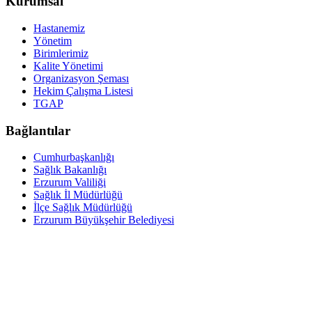
Kurumsal
Hastanemiz
Yönetim
Birimlerimiz
Kalite Yönetimi
Organizasyon Şeması
Hekim Çalışma Listesi
TGAP
Bağlantılar
Cumhurbaşkanlığı
Sağlık Bakanlığı
Erzurum Valiliği
Sağlık İl Müdürlüğü
İlçe Sağlık Müdürlüğü
Erzurum Büyükşehir Belediyesi