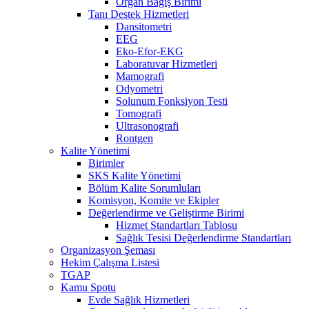
Organ Bağış Birimi
Tanı Destek Hizmetleri
Dansitometri
EEG
Eko-Efor-EKG
Laboratuvar Hizmetleri
Mamografi
Odyometri
Solunum Fonksiyon Testi
Tomografi
Ultrasonografi
Rontgen
Kalite Yönetimi
Birimler
SKS Kalite Yönetimi
Bölüm Kalite Sorumluları
Komisyon, Komite ve Ekipler
Değerlendirme ve Geliştirme Birimi
Hizmet Standartları Tablosu
Sağlık Tesisi Değerlendirme Standartları
Organizasyon Şeması
Hekim Çalışma Listesi
TGAP
Kamu Spotu
Evde Sağlık Hizmetleri