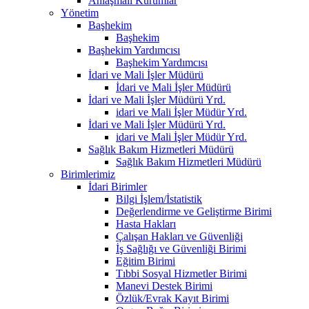
Anlaşmalı Kurumlar
Yönetim
Başhekim
Başhekim
Başhekim Yardımcısı
Başhekim Yardımcısı
İdari ve Mali İşler Müdürü
İdari ve Mali İşler Müdürü
İdari ve Mali İşler Müdürü Yrd.
idari ve Mali İşler Müdür Yrd.
İdari ve Mali İşler Müdürü Yrd.
idari ve Mali İşler Müdür Yrd.
Sağlık Bakım Hizmetleri Müdürü
Sağlık Bakım Hizmetleri Müdürü
Birimlerimiz
İdari Birimler
Bilgi İşlem/İstatistik
Değerlendirme ve Geliştirme Birimi
Hasta Hakları
Çalışan Hakları ve Güvenliği
İş Sağlığı ve Güvenliği Birimi
Eğitim Birimi
Tıbbi Sosyal Hizmetler Birimi
Manevi Destek Birimi
Özlük/Evrak Kayıt Birimi