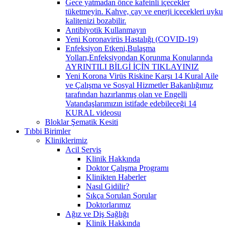
Gece yatmadan önce kafeinli içecekler
tüketmeyin. Kahve, çay ve enerji içecekleri uyku
kalitenizi bozabilir.
Antibiyotik Kullanmayın
Yeni Koronavirüs Hastalığı (COVID-19)
Enfeksiyon Etkeni,Bulaşma
Yolları,Enfeksiyondan Korunma Konularında
AYRINTILI BİLGİ İÇİN TIKLAYINIZ
Yeni Korona Virüs Riskine Karşı 14 Kural Aile
ve Çalışma ve Sosyal Hizmetler Bakanlığımız
tarafından hazırlanmış olan ve Engelli
Vatandaşlarımızın istifade edebileceği 14
KURAL videosu
Bloklar Şematik Kesiti
Tıbbi Birimler
Kliniklerimiz
Acil Servis
Klinik Hakkında
Doktor Çalışma Programı
Klinikten Haberler
Nasıl Gidilir?
Sıkça Sorulan Sorular
Doktorlarımız
Ağız ve Diş Sağlığı
Klinik Hakkında