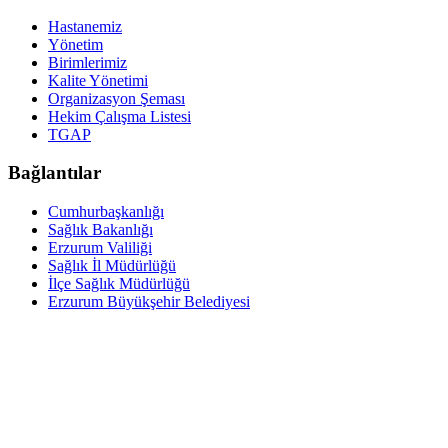
Hastanemiz
Yönetim
Birimlerimiz
Kalite Yönetimi
Organizasyon Şeması
Hekim Çalışma Listesi
TGAP
Bağlantılar
Cumhurbaşkanlığı
Sağlık Bakanlığı
Erzurum Valiliği
Sağlık İl Müdürlüğü
İlçe Sağlık Müdürlüğü
Erzurum Büyükşehir Belediyesi