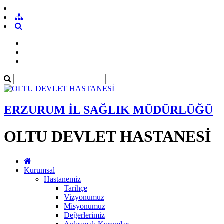
ERZURUM İL SAĞLIK MÜDÜRLÜĞÜ
OLTU DEVLET HASTANESİ
Kurumsal
Hastanemiz
Tarihçe
Vizyonumuz
Misyonumuz
Değerlerimiz