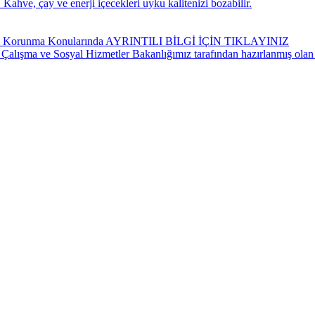
Kahve, çay ve enerji içecekleri uyku kalitenizi bozabilir.
ndan Korunma Konularında AYRINTILI BİLGİ İÇİN TIKLAYINIZ
 Çalışma ve Sosyal Hizmetler Bakanlığımız tarafından hazırlanmış olan