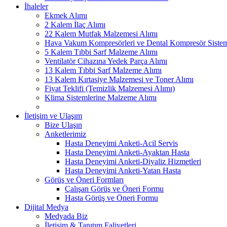
İhaleler
Ekmek Alımı
2 Kalem İlaç Alımı
22 Kalem Mutfak Malzemesi Alımı
Hava Vakum Kompresörleri ve Dental Kompresör Sistem
5 Kalem Tıbbi Sarf Malzeme Alımı
Ventilatör Cihazına Yedek Parça Alımı
13 Kalem Tıbbi Sarf Malzeme Alımı
13 Kalem Kırtasiye Malzemesi ve Toner Alımı
Fiyat Teklifi (Temizlik Malzemesi Alımı)
Klima Sistemlerine Malzeme Alımı
İletişim ve Ulaşım
Bize Ulaşın
Anketlerimiz
Hasta Deneyimi Anketi-Acil Servis
Hasta Deneyimi Anketi-Ayaktan Hasta
Hasta Deneyimi Anketi-Diyaliz Hizmetleri
Hasta Deneyimi Anketi-Yatan Hasta
Görüş ve Öneri Formları
Çalışan Görüş ve Öneri Formu
Hasta Görüş ve Öneri Formu
Dijital Medya
Medyada Biz
İletişim & Tanıtım Faliyetleri