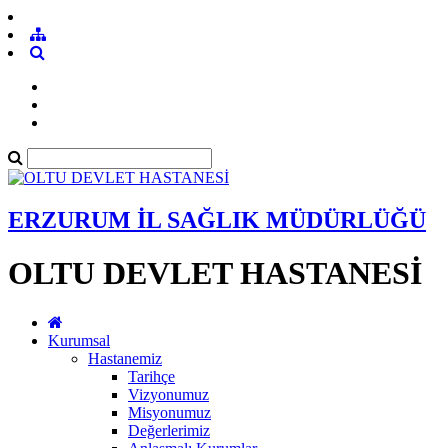
ERZURUM İL SAĞLIK MÜDÜRLÜĞÜ
OLTU DEVLET HASTANESİ
Kurumsal
Hastanemiz
Tarihçe
Vizyonumuz
Misyonumuz
Değerlerimiz