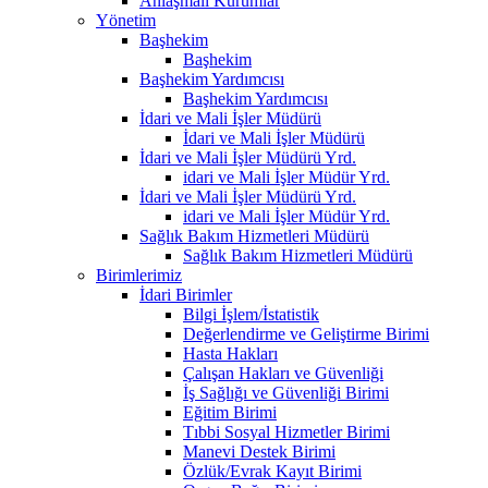
Anlaşmalı Kurumlar
Yönetim
Başhekim
Başhekim
Başhekim Yardımcısı
Başhekim Yardımcısı
İdari ve Mali İşler Müdürü
İdari ve Mali İşler Müdürü
İdari ve Mali İşler Müdürü Yrd.
idari ve Mali İşler Müdür Yrd.
İdari ve Mali İşler Müdürü Yrd.
idari ve Mali İşler Müdür Yrd.
Sağlık Bakım Hizmetleri Müdürü
Sağlık Bakım Hizmetleri Müdürü
Birimlerimiz
İdari Birimler
Bilgi İşlem/İstatistik
Değerlendirme ve Geliştirme Birimi
Hasta Hakları
Çalışan Hakları ve Güvenliği
İş Sağlığı ve Güvenliği Birimi
Eğitim Birimi
Tıbbi Sosyal Hizmetler Birimi
Manevi Destek Birimi
Özlük/Evrak Kayıt Birimi