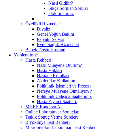
Nasıl Gidilir?
Sıkça Sorulan Sorular
Doktorlarımız
Özellikli Hizmetler
Diyaliz
Genel Yoğun Bakım
Palyatif Servisi
Evde Sağlık Hizmetleri
Bebek Dostu Hastane
Yönlendirme
Hasta Rehberi
Nasıl Muayene Olurum?
Hasta Hakları
Hastane Kuralları
Akılcı İlaç Kullanımı
Poliklinik İşlemleri ve Prosesi
Nereye Muayene Olmalıyım ?
Poliklinik Çalışma Saatlerimiz
Hasta Ziyaret Saatleri.
MHRS Randevu Al
Online Laboratuvar Sonuçları
Tetkik Sonuç Verme Süreleri
Biyokimya Test Rehberi
Mikrobiyoloji Laboratuarı Test Rehber