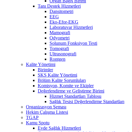
Organ Bağış Birimi
Tanı Destek Hizmetleri
Dansitometri
EEG
Eko-Efor-EKG
Laboratuvar Hizmetleri
Mamografi
Odyometri
Solunum Fonksiyon Testi
Tomografi
Ultrasonografi
Rontgen
Kalite Yönetimi
Birimler
SKS Kalite Yönetimi
Bölüm Kalite Sorumluları
Komisyon, Komite ve Ekipler
Değerlendirme ve Geliştirme Birimi
Hizmet Standartları Tablosu
Sağlık Tesisi Değerlendirme Standartları
Organizasyon Şeması
Hekim Çalışma Listesi
TGAP
Kamu Spotu
Evde Sağlık Hizmetleri