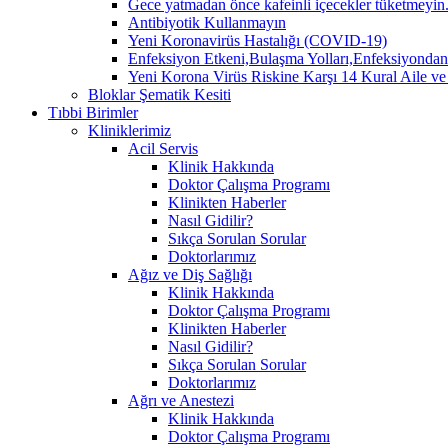
Gece yatmadan önce kafeinli içecekler tüketmeyin. 
Antibiyotik Kullanmayın
Yeni Koronavirüs Hastalığı (COVID-19)
Enfeksiyon Etkeni,Bulaşma Yolları,Enfeksiyo
Yeni Korona Virüs Riskine Karşı 14 Kural Aile ve
Bloklar Şematik Kesiti
Tıbbi Birimler
Kliniklerimiz
Acil Servis
Klinik Hakkında
Doktor Çalışma Programı
Klinikten Haberler
Nasıl Gidilir?
Sıkça Sorulan Sorular
Doktorlarımız
Ağız ve Diş Sağlığı
Klinik Hakkında
Doktor Çalışma Programı
Klinikten Haberler
Nasıl Gidilir?
Sıkça Sorulan Sorular
Doktorlarımız
Ağrı ve Anestezi
Klinik Hakkında
Doktor Çalışma Programı